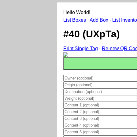
Hello World!
List Boxes
·
Add Box
·
List Invento
#40 (UXpTa)
Print Single Tag
·
Re-new QR Co