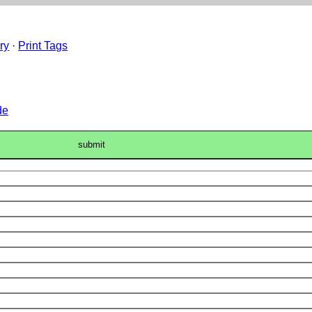
ry
·
Print Tags
de